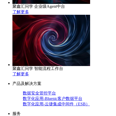
聚鑫汇问学 企业级Agent中台
了解更多
聚鑫汇问学 智能流程工作台
了解更多
产品及解决方案
数据安全管控平台
数字化应用-Bluenic客户数据平台
数字化应用-云捷集成中间件（ESB）
服务