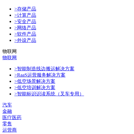
>存储产品
>计算产品
>安全产品
>网络产品
>软件产品
>外设产品
物联网
物联网
>智能制造线边搬运解决方案
>RaaS运营服务解决方案
>低空场景解决方案
>低空培训解决方案
>智能标识识读系统（叉车专用）
汽车
金融
医疗医药
零售
运营商