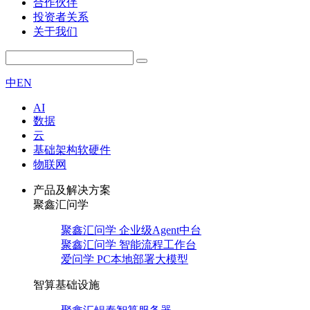
合作伙伴
投资者关系
关于我们
中
EN
AI
数据
云
基础架构软硬件
物联网
产品及解决方案
聚鑫汇问学
聚鑫汇问学 企业级Agent中台
聚鑫汇问学 智能流程工作台
爱问学 PC本地部署大模型
智算基础设施