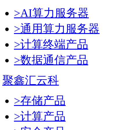
>AI算力服务器
>通用算力服务器
>计算终端产品
>数据通信产品
聚鑫汇云科
>存储产品
>计算产品