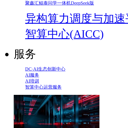
聚鑫汇鲲泰问学一体机DeepSeek版
异构算力调度与加速
智算中心(AICC)
服务
DC·AI生态创新中心
AI服务
AI培训
智算中心运营服务