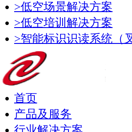
>低空场景解决方案
>低空培训解决方案
>智能标识识读系统（
首页
产品及服务
行业解决方案