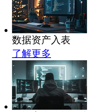
数据资产入表
了解更多