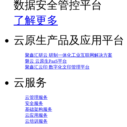
数据安全管控平台
了解更多
云原生产品及应用平台
聚鑫汇研云 研制一体化工业互联网解决方案
磐云 云原生PaaS平台
聚鑫汇云印 数字化文印管理平台
云服务
云管理服务
安全服务
基础架构服务
云应用服务
云培训服务