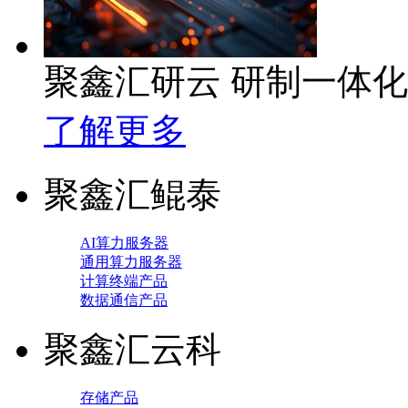
聚鑫汇研云 研制一体
了解更多
聚鑫汇鲲泰
AI算力服务器
通用算力服务器
计算终端产品
数据通信产品
聚鑫汇云科
存储产品