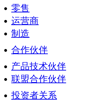
零售
运营商
制造
合作伙伴
产品技术伙伴
联盟合作伙伴
投资者关系