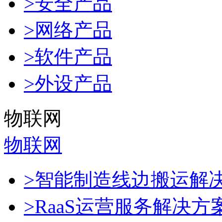
>安全产品
>网络产品
>软件产品
>外设产品
物联网
物联网
>智能制造线边搬运解
>RaaS运营服务解决方