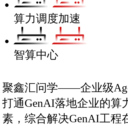
算力调度加速
智算中心
聚鑫汇问学——企业级Age
打通GenAI落地企业的算力
素，综合解决GenAI工程在